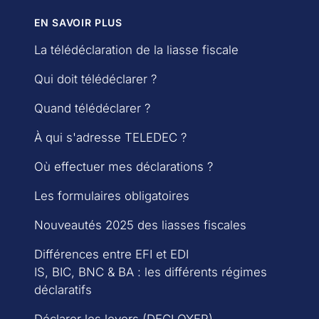
durant l'année (TTC si le bénéficiaire est assujetti à la
EN SAVOIR PLUS
TVA), ainsi que la nature des prestations pour lesquelles
ces montants ont été payés. Il est crucial d'avoir une
La télédéclaration de la liasse fiscale
comptabilité à jour pour collecter facilement ces
données.
Qui doit télédéclarer ?
Quand télédéclarer ?
À qui s'adresse TELEDEC ?
Où effectuer mes déclarations ?
Les formulaires obligatoires
Nouveautés 2025 des liasses fiscales
Différences entre EFI et EDI
IS, BIC, BNC & BA : les différents régimes
déclaratifs
Déclarer les loyers (DECLOYER)