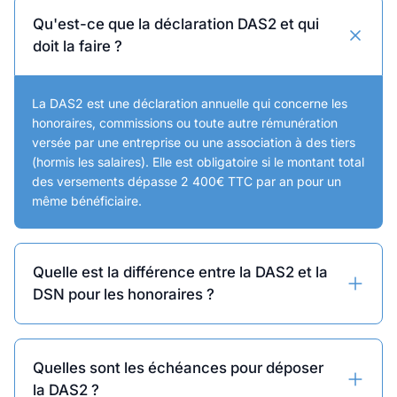
Qu'est-ce que la déclaration DAS2 et qui
doit la faire ?
La DAS2 est une déclaration annuelle qui concerne les
honoraires, commissions ou toute autre rémunération
versée par une entreprise ou une association à des tiers
(hormis les salaires). Elle est obligatoire si le montant total
des versements dépasse 2 400€ TTC par an pour un
même bénéficiaire.
Quelle est la différence entre la DAS2 et la
DSN pour les honoraires ?
Les entreprises peuvent déclarer les honoraires soit via la
Quelles sont les échéances pour déposer
Déclaration Sociale Nominative (DSN), soit en utilisant la
la DAS2 ?
déclaration DAS2. La DSN est la méthode standard pour