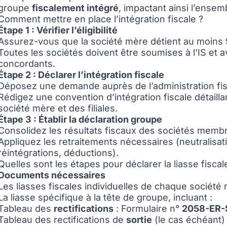
groupe
fiscalement intégré
, impactant ainsi l’ensemb
Comment mettre en place l’intégration fiscale ?
Étape 1 : Vérifier l’éligibilité
Assurez-vous que la société mère détient au moins 95
Toutes les sociétés doivent être soumises à l’IS et 
concordants.
Étape 2 : Déclarer l’intégration fiscale
Déposez une demande auprès de l’administration fisc
Rédigez une convention d’intégration fiscale détaillan
société mère et des filiales.
Étape 3 : Établir la déclaration groupe
Consolidez les résultats fiscaux des sociétés memb
Appliquez les retraitements nécessaires (neutralisat
réintégrations, déductions).
Quelles sont les étapes pour déclarer la liasse fisca
Documents nécessaires
Les liasses fiscales individuelles de chaque sociét
La liasse spécifique à la tête de groupe, incluant :
Tableau des
rectifications
: Formulaire n°
2058-ER-
Tableau des rectifications de
sortie
(le cas échéant)