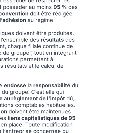
st essentiel de respecter les
t posséder au moins
95 %
des
convention
doit être rédigée
l’adhésion
au régime
fiques doivent être produites.
t l’ensemble des
résultats
des
nt, chaque filiale continue de
e de groupe”, tout en intégrant
larations permettent à
 résultats et le calcul de
re
endosse
la
responsabilité
du
 du groupe. C’est elle qui
 au règlement de l’impôt
dû,
tions comptables habituelles.
ion
doivent être maintenues
 les
liens capitalistiques de 95
r en place. Toute modification
de l’entreprise concernée du