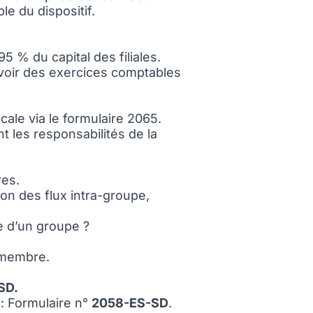
le du dispositif.
 % du capital des filiales.
avoir des exercices comptables
ale via le formulaire 2065.
t les responsabilités de la
res.
ion des flux intra-groupe,
le d’un groupe ?
é membre.
SD.
 : Formulaire n°
2058-ES-SD
.