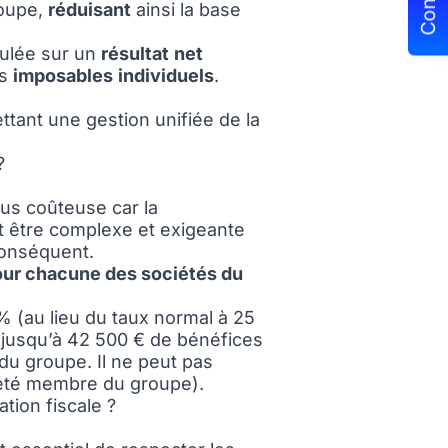
Contact
roupe,
réduisant
ainsi la base
culée sur un
résultat
net
ts
imposables
individuels
.
ttant une gestion unifiée de la
?
lus coûteuse car la
ut être complexe et exigeante
conséquent.
 pour chacune des sociétés du
5 % (au lieu du taux normal à 25
nt jusqu’à 42 500 € de bénéfices
 du groupe. Il ne peut pas
ciété membre du groupe).
ation fiscale ?