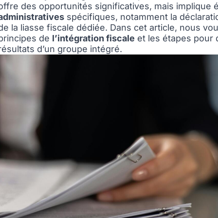
offre des opportunités significatives, mais impliqu
administratives
spécifiques, notamment la déclaratio
de la
liasse fiscale
dédiée. Dans cet article, nous vou
principes de
l’intégration fiscale
et les étapes pour 
résultats d’un groupe intégré.