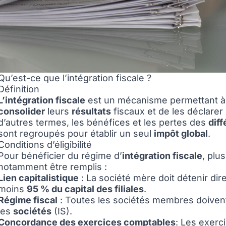
Qu’est-ce que l’intégration fiscale ?
Définition
L’intégration fiscale
est un mécanisme permettant à
consolider
leurs
résultats
fiscaux et de les déclar
d’autres termes, les bénéfices et les pertes des
dif
sont regroupés pour établir un seul
impôt global
.
Conditions d’éligibilité
Pour bénéficier du régime d’
intégration fiscale
, plu
notamment être remplis :
Lien capitalistique
: La société mère doit détenir di
moins
95 % du capital des filiales
.
Régime fiscal
: Toutes les sociétés membres doiven
les
sociétés
(IS).
Concordance des exercices comptables
: Les exerc