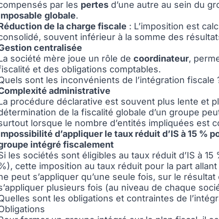
compensés par les
pertes
d’une autre au sein du g
imposable
globale
.
Réduction de la charge fiscale
: L’imposition est cal
consolidé, souvent inférieur à la somme des résulta
Gestion centralisée
La société mère joue un rôle de
coordinateur
, perme
fiscalité et des obligations comptables.
Quels sont les inconvénients de l’intégration fiscale 
Complexité administrative
La procédure déclarative est souvent plus lente et p
détermination de la fiscalité globale d’un groupe pe
surtout lorsque le nombre d’entités impliquées est 
Impossibilité d’appliquer le taux réduit d’IS à 15 %
groupe intégré fiscalement
Si les sociétés sont éligibles au taux réduit d’IS à 1
%), cette imposition au taux réduit pour la part alla
ne peut s’appliquer qu’une seule fois, sur le résultat
s’appliquer plusieurs fois (au niveau de chaque so
Quelles sont les obligations et contraintes de l’intégr
Obligations